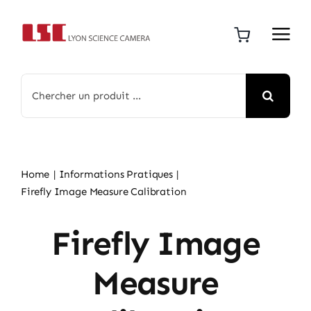
Skip
to
content
Search
for:
Home
Informations Pratiques
Firefly Image Measure Calibration
Firefly Image
Measure