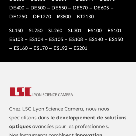
DE400
–
DE500
–
DE550
–
DE570
–
DE605
–
DE1250
–
DE1270
–
R3800
–
KT2130
SL150
–
SL250
–
SL260
–
SL301
–
ES100
–
ES101
–
ES103
–
ES104
–
ES105
–
ES108
–
ES140
–
ES150
–
ES160
–
ES170
–
ES192
–
ES201
Chez LSC Lyon Science Camera, nous nous
spécialisons dans
le développement de solutions
optiques
avancées pour les professionnels.
Nos instruments combinent
innovation