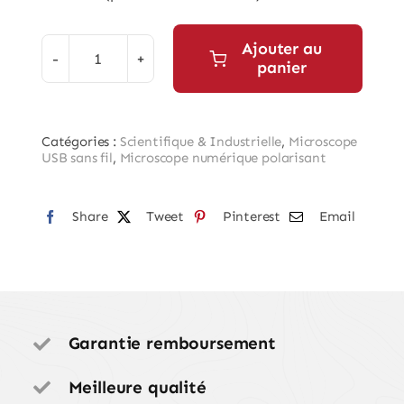
Ajouter au
panier
quantité
de
Caméra
Catégories :
Scientifique & Industrielle
,
Microscope
Microscope
USB sans fil
,
Microscope numérique polarisant
numérique
USB
Share
Tweet
Pinterest
Email
polarisante
sans
fil
Firefly
GT620
Garantie remboursement
Meilleure qualité