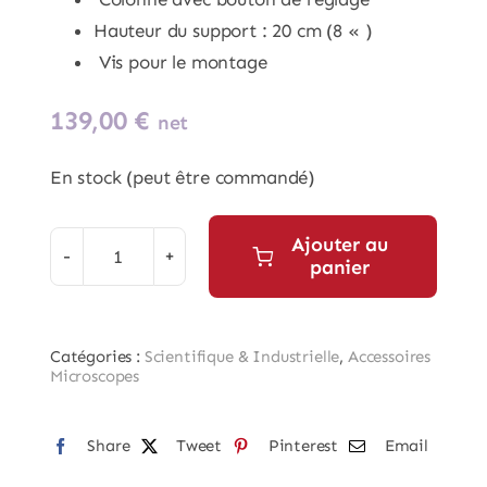
Hauteur du support : 20 cm (8 « )
Vis pour le montage
139,00
€
net
En stock (peut être commandé)
Ajouter au
panier
quantité
de
Firefly
Catégories :
Scientifique & Industrielle
,
Accessoires
SL260
Microscopes
Statif
réglable
Share
Tweet
Pinterest
Email
en