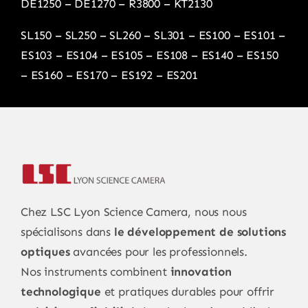
DE1250
–
DE1270
–
R3800
–
KT2130
SL150
–
SL250
–
SL260
–
SL301
–
ES100
–
ES101
–
ES103
–
ES104
–
ES105
–
ES108
–
ES140
–
ES150
–
ES160
–
ES170
–
ES192
–
ES201
Chez LSC Lyon Science Camera, nous nous
spécialisons dans
le développement de solutions
optiques
avancées pour les professionnels.
Nos instruments combinent
innovation
technologique
et pratiques durables pour offrir